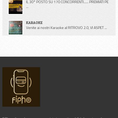
IL 30° POSTO SU 170 CONCORRENTI...... PREMIATI PE
...
KARAOKE
Venite ai nostri Karaoke al RITROVO 2.0, VI ASPET ...