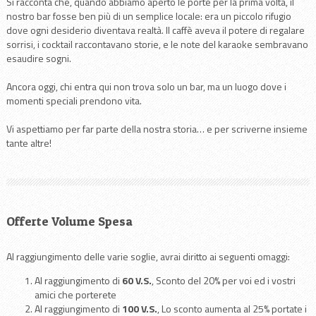
Si racconta che, quando abbiamo aperto le porte per la prima volta, il
nostro bar fosse ben più di un semplice locale: era un piccolo rifugio
dove ogni desiderio diventava realtà. Il caffè aveva il potere di regalare
sorrisi, i cocktail raccontavano storie, e le note del karaoke sembravano
esaudire sogni.
Ancora oggi, chi entra qui non trova solo un bar, ma un luogo dove i
momenti speciali prendono vita.
Vi aspettiamo per far parte della nostra storia… e per scriverne insieme
tante altre!
Offerte Volume Spesa
Al raggiungimento delle varie soglie, avrai diritto ai seguenti omaggi:
Al raggiungimento di
60 V.S.
, Sconto del 20% per voi ed i vostri
amici che porterete
Al raggiungimento di
100 V.S.
, Lo sconto aumenta al 25% portate i