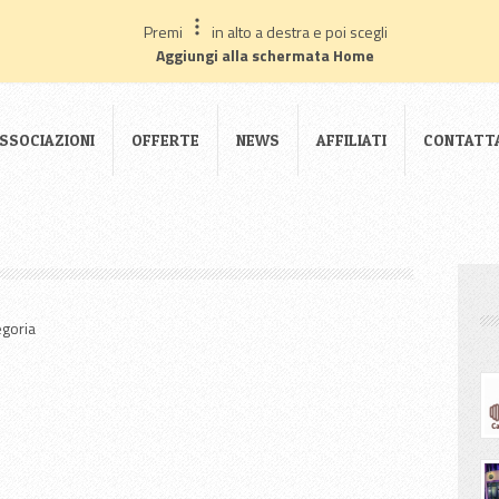
ci, non di profilazione. We only use technical cookies, we do not profile ou
Premi
in alto a destra e poi scegli
EN
FR
IT
DE
Aggiungi alla schermata Home
SSOCIAZIONI
OFFERTE
NEWS
AFFILIATI
CONTATT
egoria