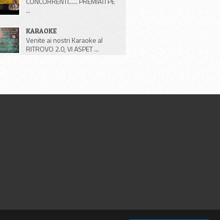
CONCORRENTI...... PREMIATI PE
...
KARAOKE
Venite ai nostri Karaoke al
RITROVO 2.0, VI ASPET ...