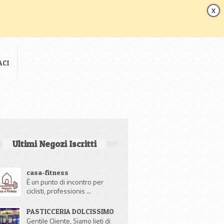
r users!
OK
Privacy
X
ACI
Ultimi Negozi Iscritti
casa-fitness
È un punto di incontro per
ciclisti, professionis ...
PASTICCERIA DOLCISSIMO
Gentile Cliente, Siamo lieti di