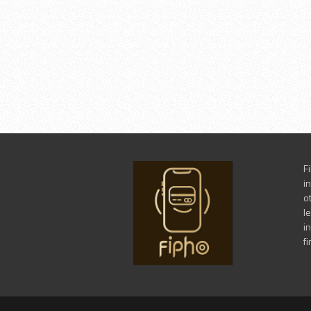
F
i
o
l
in
f